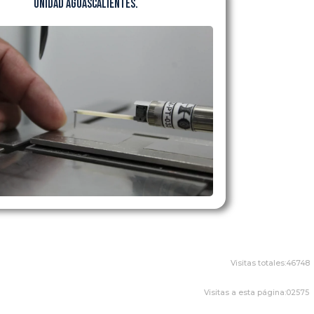
Unidad Aguascalientes.
Visitas totales:
46748
Visitas a esta página:
02575